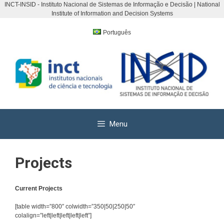
INCT-INSID - Instituto Nacional de Sistemas de Informação e Decisão | National
Institute of Information and Decision Systems
Skip
to
Português
content
Menu
Projects
Current Projects
[table width=”800″ colwidth=”350|50|250|50″
colalign=”left|left|left|left|left”]