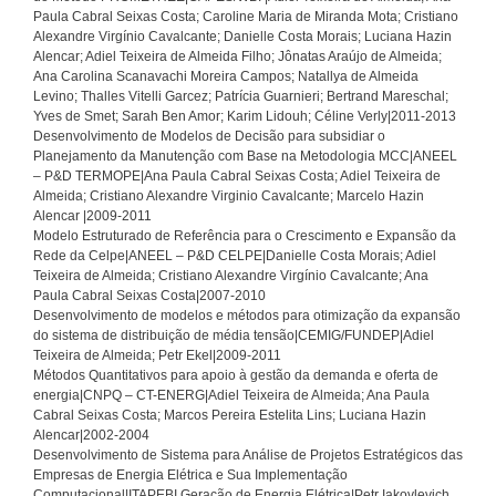
Paula Cabral Seixas Costa; Caroline Maria de Miranda Mota; Cristiano
Alexandre Virgínio Cavalcante; Danielle Costa Morais; Luciana Hazin
Alencar; Adiel Teixeira de Almeida Filho; Jônatas Araújo de Almeida;
Ana Carolina Scanavachi Moreira Campos; Natallya de Almeida
Levino; Thalles Vitelli Garcez; Patrícia Guarnieri; Bertrand Mareschal;
Yves de Smet; Sarah Ben Amor; Karim Lidouh; Céline Verly|2011-2013
Desenvolvimento de Modelos de Decisão para subsidiar o
Planejamento da Manutenção com Base na Metodologia MCC|ANEEL
– P&D TERMOPE|Ana Paula Cabral Seixas Costa; Adiel Teixeira de
Almeida; Cristiano Alexandre Virginio Cavalcante; Marcelo Hazin
Alencar |2009-2011
Modelo Estruturado de Referência para o Crescimento e Expansão da
Rede da Celpe|ANEEL – P&D CELPE|Danielle Costa Morais; Adiel
Teixeira de Almeida; Cristiano Alexandre Virgínio Cavalcante; Ana
Paula Cabral Seixas Costa|2007-2010
Desenvolvimento de modelos e métodos para otimização da expansão
do sistema de distribuição de média tensão|CEMIG/FUNDEP|Adiel
Teixeira de Almeida; Petr Ekel|2009-2011
Métodos Quantitativos para apoio à gestão da demanda e oferta de
energia|CNPQ – CT-ENERG|Adiel Teixeira de Almeida; Ana Paula
Cabral Seixas Costa; Marcos Pereira Estelita Lins; Luciana Hazin
Alencar|2002-2004
Desenvolvimento de Sistema para Análise de Projetos Estratégicos das
Empresas de Energia Elétrica e Sua Implementação
Computacional|ITAPEBI Geração de Energia Elétrica|Petr Iakovlevich