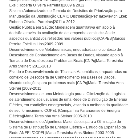
Ekel; Roberta Oliveira Parreiras|2009 a 2012
Sistema Automatizado de Tomada de Decisões de Priorização para
Manutenção da Distribuição|CEMIG Distribuição|Petr Iakovlevich Ekel;
Roberta Oliveira Parreiras|2011 a 2012
Gestão Pública em Saúde: Modelagem quantitativa em apoio à
decisão através da avaliação de desempenho com inclusão de
aspectos quantitativos refletidos nos valores públicos|CAPES|Marcos
Pereira Estellita Lins|2009-2009
Desenvolvimento de Metaheurísticas, enquadradas no contexto de
Descoberta de Conhecimento em Bases de Dados, visando apoio à
Tomada de Decisões para Problemas Reais.|CNPq|Maria Teresinha
Arns Steiner; |2011-2013
Estudo e Desenvolvimento de Técnicas Matemáticas, enquadradas no
contexto de Descoberta de Conhecimento em Bases de Dados,
visando soluções para problemas reais.|CNPq|Maria Teresinha Arns
Steiner |2009-2011
Desenvolvimento de uma Metodologia para a Otimização da Logística
de atendimento aos usuários de uma Rede de Distribuição de Energia
Elétrica, em condições emergenciais, visando a melhoria da qualidade
de seu fornecimento|COPEL (Companhia Paranaense de Energia
Elétrica)|Maria Teresinha Arns Steiner|2005-2010
Desenvolvimento de Algoritmos Matemáticos para a Otimização do
Sistema de Distribuição de Energia Elétrica – Estudo da Expansão da
Rede|ANEEL/COPEL|Maria Teresinha Arns Steiner|2003-2005