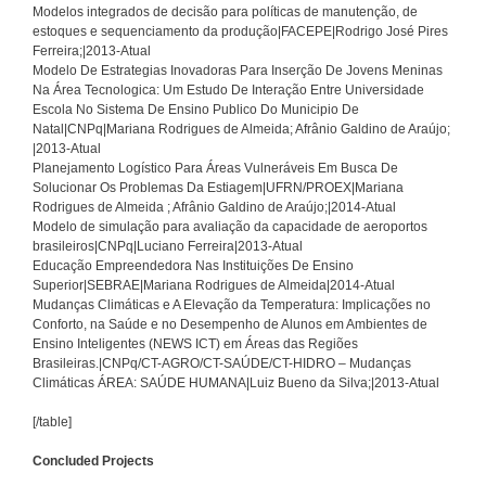
Modelos integrados de decisão para políticas de manutenção, de
estoques e sequenciamento da produção|FACEPE|Rodrigo José Pires
Ferreira;|2013-Atual
Modelo De Estrategias Inovadoras Para Inserção De Jovens Meninas
Na Área Tecnologica: Um Estudo De Interação Entre Universidade
Escola No Sistema De Ensino Publico Do Municipio De
Natal|CNPq|Mariana Rodrigues de Almeida; Afrânio Galdino de Araújo;
|2013-Atual
Planejamento Logístico Para Áreas Vulneráveis Em Busca De
Solucionar Os Problemas Da Estiagem|UFRN/PROEX|Mariana
Rodrigues de Almeida ; Afrânio Galdino de Araújo;|2014-Atual
Modelo de simulação para avaliação da capacidade de aeroportos
brasileiros|CNPq|Luciano Ferreira|2013-Atual
Educação Empreendedora Nas Instituições De Ensino
Superior|SEBRAE|Mariana Rodrigues de Almeida|2014-Atual
Mudanças Climáticas e A Elevação da Temperatura: Implicações no
Conforto, na Saúde e no Desempenho de Alunos em Ambientes de
Ensino Inteligentes (NEWS ICT) em Áreas das Regiões
Brasileiras.|CNPq/CT-AGRO/CT-SAÚDE/CT-HIDRO – Mudanças
Climáticas ÁREA: SAÚDE HUMANA|Luiz Bueno da Silva;|2013-Atual
[/table]
Concluded Projects