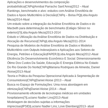
Aplicações e desenvolvimentos da composição
probabilística|CNPq|Annibal Parracho Sant’Anna|2012 – Atual
Rankings, benchmarks e alvo: estudos com Análise Envoltória de
Dados e Apoio Multicritério à Decisão|CNPq – Bolsa PQ|Lidia Angulo
Meza|2014-Atual
Um estudo sobre a integração da Análise Envoltória de Dados e do
Macbeth para determinação de benchmarks (Estágio Sênior no
exterior)|?|Lidia Angulo Meza|2013-2014
Estudo e Utilização da Análise Envoltória de Dados na Distribuição e
Alocação de Recursos|CNPq|Lidia Angulo Meza|2011-2014
Pesquisa de Modelos de Análise Envoltória de Dados e Modelos
Multicritério com Outputs Indesejáveis e Aplicações aos Setores de
Energia, Petróleo e Educação|FAPERJ|Lidia Angulo Meza|2012-Atual
Eficiência Do Desenvolvimento Econômico E Social: Dimensionamento
Ótimo Dos Custos Da Saúde, Educação E Energia Elétrica No Estado
Do Rio Grande Do Norte|CNPq|Mariana Rodrigues de Almeida; Daniel
Aloise|2013-Atual
Teoria e Prática da Pesquisa Operacional Aplicada à Segmentação de
Consumidores|CNPq|Daniel Aloise |2013 – Atual
Busca no Espaço de Formulações: Uma nova abordagem em
otimização|CNPq|Daniel Aloise |2014 – Atual
Provisionamento eficiente de tecnologias médicas em unidades
hospitalares|?|Luciano Nadler Lins|2013-Atual
Modelagem de decisões sujeitas a informações
imprecisas|IPSID|Luciano Nadler Lins; Love Ekenberg|2013- atual