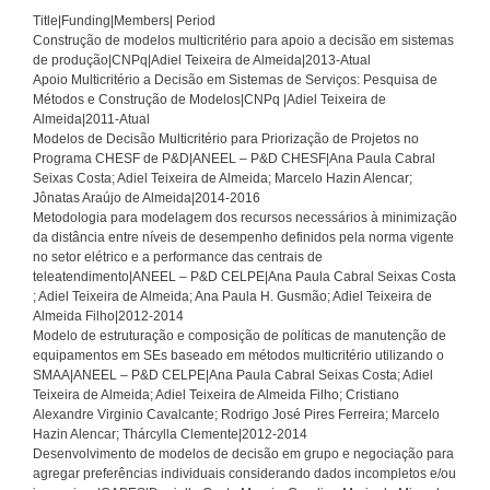
Title|Funding|Members| Period
Construção de modelos multicritério para apoio a decisão em sistemas
de produção|CNPq|Adiel Teixeira de Almeida|2013-Atual
Apoio Multicritério a Decisão em Sistemas de Serviços: Pesquisa de
Métodos e Construção de Modelos|CNPq |Adiel Teixeira de
Almeida|2011-Atual
Modelos de Decisão Multicritério para Priorização de Projetos no
Programa CHESF de P&D|ANEEL – P&D CHESF|Ana Paula Cabral
Seixas Costa; Adiel Teixeira de Almeida; Marcelo Hazin Alencar;
Jônatas Araújo de Almeida|2014-2016
Metodologia para modelagem dos recursos necessários à minimização
da distância entre níveis de desempenho definidos pela norma vigente
no setor elétrico e a performance das centrais de
teleatendimento|ANEEL – P&D CELPE|Ana Paula Cabral Seixas Costa
; Adiel Teixeira de Almeida; Ana Paula H. Gusmão; Adiel Teixeira de
Almeida Filho|2012-2014
Modelo de estruturação e composição de políticas de manutenção de
equipamentos em SEs baseado em métodos multicritério utilizando o
SMAA|ANEEL – P&D CELPE|Ana Paula Cabral Seixas Costa; Adiel
Teixeira de Almeida; Adiel Teixeira de Almeida Filho; Cristiano
Alexandre Virginio Cavalcante; Rodrigo José Pires Ferreira; Marcelo
Hazin Alencar; Thárcylla Clemente|2012-2014
Desenvolvimento de modelos de decisão em grupo e negociação para
agregar preferências individuais considerando dados incompletos e/ou