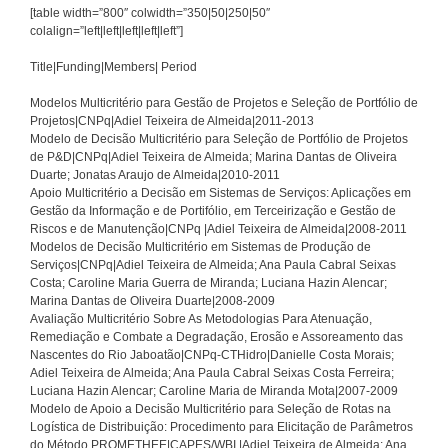
[table width=”800″ colwidth=”350|50|250|50″
colalign=”left|left|left|left|left”]
Title|Funding|Members| Period
Modelos Multicritério para Gestão de Projetos e Seleção de Portfólio de
Projetos|CNPq|Adiel Teixeira de Almeida|2011-2013
Modelo de Decisão Multicritério para Seleção de Portfólio de Projetos
de P&D|CNPq|Adiel Teixeira de Almeida; Marina Dantas de Oliveira
Duarte; Jonatas Araujo de Almeida|2010-2011
Apoio Multicritério a Decisão em Sistemas de Serviços: Aplicações em
Gestão da Informação e de Portifólio, em Terceirização e Gestão de
Riscos e de Manutenção|CNPq |Adiel Teixeira de Almeida|2008-2011
Modelos de Decisão Multicritério em Sistemas de Produção de
Serviços|CNPq|Adiel Teixeira de Almeida; Ana Paula Cabral Seixas
Costa; Caroline Maria Guerra de Miranda; Luciana Hazin Alencar;
Marina Dantas de Oliveira Duarte|2008-2009
Avaliação Multicritério Sobre As Metodologias Para Atenuação,
Remediação e Combate a Degradação, Erosão e Assoreamento das
Nascentes do Rio Jaboatão|CNPq-CTHidro|Danielle Costa Morais;
Adiel Teixeira de Almeida; Ana Paula Cabral Seixas Costa Ferreira;
Luciana Hazin Alencar; Caroline Maria de Miranda Mota|2007-2009
Modelo de Apoio a Decisão Multicritério para Seleção de Rotas na
Logística de Distribuição: Procedimento para Elicitação de Parâmetros
do Método PROMETHEE|CAPES/WBI |Adiel Teixeira de Almeida; Ana