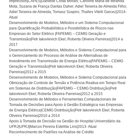
imprecisos|CAPES|Danielle Costa Morais; Caroline Maria de Miranda
Mota; Suzana de França Dantas Daher; Adiel Teixeira de Almeida Filho;
Adiel Teixeira de Almeida; Tomasz Szapiro; Thalles Vitelli Garcez|2014-
Atual
Desenvolvimento de Modelos, Métodos e um Sistema Computacional
para Quantificação Probabilística e Possibilística de Riscos nas
Empresas do Setor Elétrico |FAPEMIG – CEMIG Geração e
Transmissão|Petr Iakovlevich Ekel; Roberta Oliveira Parreiras|2014 a
2017
Desenvolvimento de Modelos, Métodos e Sistema Computacional para
o Gerenciamento do Processo de Análise de Alternativas de
Investimento em Transmissão de Energia Elétrica|FAPEMIG – CEMIG
Geração e Transmissão|Petr Iakovlevich Ekel; Roberta Oliveira
Parreiras|2012 a 2015
Desenvolvimento de Modelos, Métodos e Sistema Computacional para
Otimização de Controle de Tensão e Potência Reativa em Tempo Real
em Sistemas de Distribuição|FAPEMIG – CEMIG Distribuição|Petr
Iakovlevich Ekel; Roberta Oliveira Parreiras|2012 a 2015
Desenvolvimento de Métodos e Ferramentas Computacionais de
Tomada de Decisões para Apoio á Gestão Estratégica nas Empresas
de Energia Elétrica|CEMIG Distribuição|Petr Iakovlevich Ekel; Roberta
Oliveira Parreiras|2010 a 2014
Apoio à Tomada de Decisão na Gestão do Hospital Universitário da
UFRJ|UFRJ|Marcos Pereira Estellita Lins|2013- Atual
Reconhecimento de Padrões na Análise de Crédito