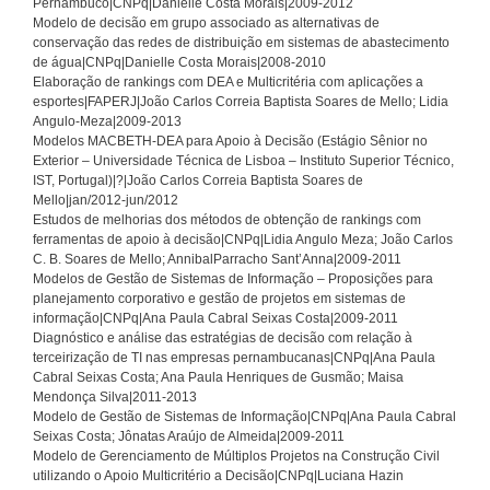
Pernambuco|CNPq|Danielle Costa Morais|2009-2012
Modelo de decisão em grupo associado as alternativas de
conservação das redes de distribuição em sistemas de abastecimento
de água|CNPq|Danielle Costa Morais|2008-2010
Elaboração de rankings com DEA e Multicritéria com aplicações a
esportes|FAPERJ|João Carlos Correia Baptista Soares de Mello; Lidia
Angulo-Meza|2009-2013
Modelos MACBETH-DEA para Apoio à Decisão (Estágio Sênior no
Exterior – Universidade Técnica de Lisboa – Instituto Superior Técnico,
IST, Portugal)|?|João Carlos Correia Baptista Soares de
Mello|jan/2012-jun/2012
Estudos de melhorias dos métodos de obtenção de rankings com
ferramentas de apoio à decisão|CNPq|Lidia Angulo Meza; João Carlos
C. B. Soares de Mello; AnnibalParracho Sant’Anna|2009-2011
Modelos de Gestão de Sistemas de Informação – Proposições para
planejamento corporativo e gestão de projetos em sistemas de
informação|CNPq|Ana Paula Cabral Seixas Costa|2009-2011
Diagnóstico e análise das estratégias de decisão com relação à
terceirização de TI nas empresas pernambucanas|CNPq|Ana Paula
Cabral Seixas Costa; Ana Paula Henriques de Gusmão; Maisa
Mendonça Silva|2011-2013
Modelo de Gestão de Sistemas de Informação|CNPq|Ana Paula Cabral
Seixas Costa; Jônatas Araújo de Almeida|2009-2011
Modelo de Gerenciamento de Múltiplos Projetos na Construção Civil
utilizando o Apoio Multicritério a Decisão|CNPq|Luciana Hazin