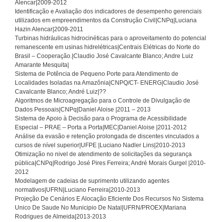
Alencar|2009-2012
Identificação e Avaliação dos indicadores de desempenho gerenciais
utilizados em empreendimentos da Construção Civil|CNPq|Luciana
Hazin Alencar|2009-2011
Turbinas hidráulicas hidrocinéticas para o aproveitamento do potencial
remanescente em usinas hidrelétricas|Centrais Elétricas do Norte do
Brasil – Cooperação.|Claudio José Cavalcante Blanco; Andre Luiz
Amarante Mesquita|
Sistema de Potência de Pequeno Porte para Atendimento de
Localidades Isoladas na Amazônia|CNPQ/CT- ENERG|Claudio José
Cavalcante Blanco; André Luiz|??
Algoritmos de Microagregação para o Controle de Divulgação de
Dados Pessoais|CNPq|Daniel Aloise |2011 – 2013
Sistema de Apoio à Decisão para o Programa de Acessibilidade
Especial – PRAE – Porta a Porta|MEC|Daniel Aloise |2011-2012
Análise da evasão e retenção prolongada de discentes vinculados a
cursos de nível superior|UFPE |Luciano Nadler Lins|2010-2013
Otimização no nivel de atendimento de solicitações da segurança
pública|CNPq|Rodrigo José Pires Ferreira; André Morais Gurgel |2010-
2012
Modelagem de cadeias de suprimento utilizando agentes
normativos|UFRN|Luciano Ferreira|2010-2013
Projeção De Cenários E Alocação Eficiente Dos Recursos No Sistema
Unico De Saude No Municipio De Natal|UFRN/PROEX|Mariana
Rodrigues de Almeida|2013-2013