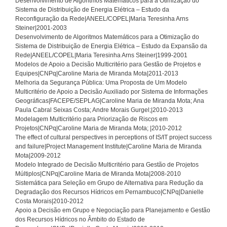
Desenvolvimento de Algoritmos Matemáticos para a Otimização do
Sistema de Distribuição de Energia Elétrica – Estudo da
Reconfiguração da Rede|ANEEL/COPEL|Maria Teresinha Arns
Steiner|2001-2003
Desenvolvimento de Algoritmos Matemáticos para a Otimização do
Sistema de Distribuição de Energia Elétrica – Estudo da Expansão da
Rede|ANEEL/COPEL|Maria Teresinha Arns Steiner|1999-2001
Modelos de Apoio a Decisão Multicritério para Gestão de Projetos e
Equipes|CNPq|Caroline Maria de Miranda Mota|2011-2013
Melhoria da Segurança Pública: Uma Proposta de Um Modelo
Multicritério de Apoio a Decisão Auxiliado por Sistema de Informações
Geográficas|FACEPE/SEPLAG|Caroline Maria de Miranda Mota; Ana
Paula Cabral Seixas Costa; Andre Morais Gurgel;|2010-2013
Modelagem Multicritério para Priorização de Riscos em
Projetos|CNPq|Caroline Maria de Miranda Mota; |2010-2012
The effect of cultural perspectives in perceptions of IS/IT project success
and failure|Project Management Institute|Caroline Maria de Miranda
Mota|2009-2012
Modelo Integrado de Decisão Multicritério para Gestão de Projetos
Múltiplos|CNPq|Caroline Maria de Miranda Mota|2008-2010
Sistemática para Seleção em Grupo de Alternativa para Redução da
Degradação dos Recursos Hídricos em Pernambuco|CNPq|Danielle
Costa Morais|2010-2012
Apoio a Decisão em Grupo e Negociação para Planejamento e Gestão
dos Recursos Hídricos no Âmbito do Estado de