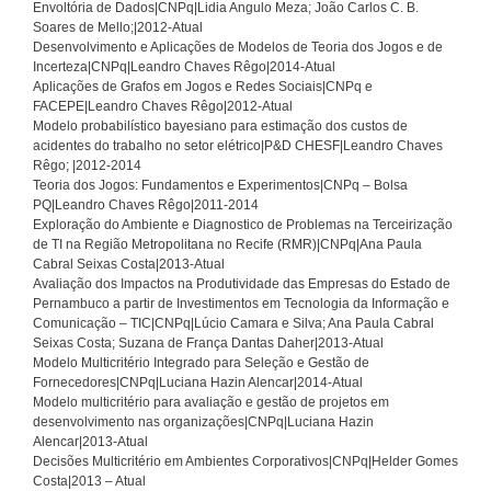
Envoltória de Dados|CNPq|Lidia Angulo Meza; João Carlos C. B.
Soares de Mello;|2012-Atual
Desenvolvimento e Aplicações de Modelos de Teoria dos Jogos e de
Incerteza|CNPq|Leandro Chaves Rêgo|2014-Atual
Aplicações de Grafos em Jogos e Redes Sociais|CNPq e
FACEPE|Leandro Chaves Rêgo|2012-Atual
Modelo probabilístico bayesiano para estimação dos custos de
acidentes do trabalho no setor elétrico|P&D CHESF|Leandro Chaves
Rêgo; |2012-2014
Teoria dos Jogos: Fundamentos e Experimentos|CNPq – Bolsa
PQ|Leandro Chaves Rêgo|2011-2014
Exploração do Ambiente e Diagnostico de Problemas na Terceirização
de TI na Região Metropolitana no Recife (RMR)|CNPq|Ana Paula
Cabral Seixas Costa|2013-Atual
Avaliação dos Impactos na Produtividade das Empresas do Estado de
Pernambuco a partir de Investimentos em Tecnologia da Informação e
Comunicação – TIC|CNPq|Lúcio Camara e Silva; Ana Paula Cabral
Seixas Costa; Suzana de França Dantas Daher|2013-Atual
Modelo Multicritério Integrado para Seleção e Gestão de
Fornecedores|CNPq|Luciana Hazin Alencar|2014-Atual
Modelo multicritério para avaliação e gestão de projetos em
desenvolvimento nas organizações|CNPq|Luciana Hazin
Alencar|2013-Atual
Decisões Multicritério em Ambientes Corporativos|CNPq|Helder Gomes
Costa|2013 – Atual