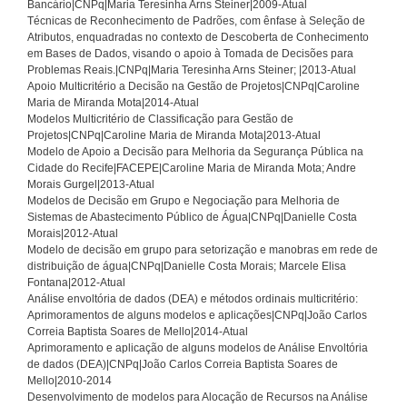
Bancário|CNPq|Maria Teresinha Arns Steiner|2009-Atual
Técnicas de Reconhecimento de Padrões, com ênfase à Seleção de
Atributos, enquadradas no contexto de Descoberta de Conhecimento
em Bases de Dados, visando o apoio à Tomada de Decisões para
Problemas Reais.|CNPq|Maria Teresinha Arns Steiner; |2013-Atual
Apoio Multicritério a Decisão na Gestão de Projetos|CNPq|Caroline
Maria de Miranda Mota|2014-Atual
Modelos Multicritério de Classificação para Gestão de
Projetos|CNPq|Caroline Maria de Miranda Mota|2013-Atual
Modelo de Apoio a Decisão para Melhoria da Segurança Pública na
Cidade do Recife|FACEPE|Caroline Maria de Miranda Mota; Andre
Morais Gurgel|2013-Atual
Modelos de Decisão em Grupo e Negociação para Melhoria de
Sistemas de Abastecimento Público de Água|CNPq|Danielle Costa
Morais|2012-Atual
Modelo de decisão em grupo para setorização e manobras em rede de
distribuição de água|CNPq|Danielle Costa Morais; Marcele Elisa
Fontana|2012-Atual
Análise envoltória de dados (DEA) e métodos ordinais multicritério:
Aprimoramentos de alguns modelos e aplicações|CNPq|João Carlos
Correia Baptista Soares de Mello|2014-Atual
Aprimoramento e aplicação de alguns modelos de Análise Envoltória
de dados (DEA)|CNPq|João Carlos Correia Baptista Soares de
Mello|2010-2014
Desenvolvimento de modelos para Alocação de Recursos na Análise