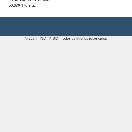
Cx. Postal 7462
Recife-PE
50.630-970
Brazil
© 2014 - INCT-INSID | Todos os direitos reservados