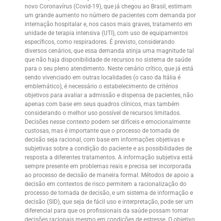
novo Coronavírus (Covid-19), que já chegou ao Brasil, estimam
um grande aumento no número de pacientes com demanda por
internação hospitalar e, nos casos mais graves, tratamento em
unidade de terapia intensiva (UTI), com uso de equipamentos
específicos, como respiradores. É previsto, considerando
diversos cenários, que essa demanda atinja uma magnitude tal
que não haja disponibilidade de recursos no sistema de saúde
para o seu pleno atendimento. Neste cenário crítico, que já está
sendo vivenciado em outras localidades (o caso da Itália é
emblemático), é necessário o estabelecimento de critérios
objetivos para avaliar a admissão e dispensa de pacientes, não
apenas com base em seus quadros clínicos, mas também
considerando o melhor uso possível de recursos limitados.
Decisões nesse contexto podem ser difíceis e emocionalmente
custosas, mas é importante que o processo de tomada de
decisão seja racional, com base em informações objetivas e
subjetivas sobre a condição do paciente e as possibilidades de
resposta a diferentes tratamentos. A informação subjetiva está
sempre presente em problemas reais e precisa ser incorporada
ao processo de decisão de maneira formal. Métodos de apoio a
decisão em contextos de risco permitem a racionalização do
processo de tomada de decisão, e um sistema de informação e
decisão (SID), que seja de fácil uso e interpretação, pode ser um
diferencial para que os profissionais da saúde possam tomar
decisões racionais mesmo em condições de estresse. O objetivo