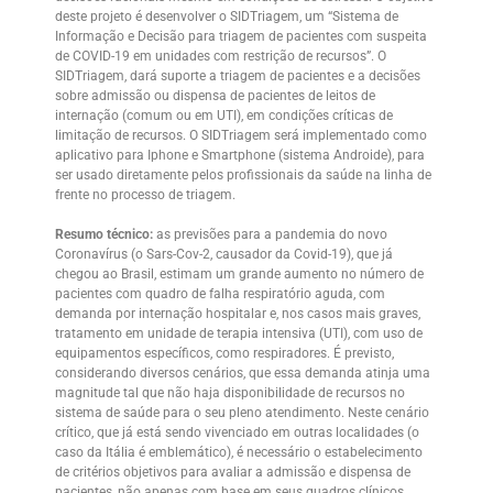
deste projeto é desenvolver o SIDTriagem, um “Sistema de
Informação e Decisão para triagem de pacientes com suspeita
de COVID-19 em unidades com restrição de recursos”. O
SIDTriagem, dará suporte a triagem de pacientes e a decisões
sobre admissão ou dispensa de pacientes de leitos de
internação (comum ou em UTI), em condições críticas de
limitação de recursos. O SIDTriagem será implementado como
aplicativo para Iphone e Smartphone (sistema Androide), para
ser usado diretamente pelos profissionais da saúde na linha de
frente no processo de triagem.
Resumo técnico:
as previsões para a pandemia do novo
Coronavírus (o Sars-Cov-2, causador da Covid-19), que já
chegou ao Brasil, estimam um grande aumento no número de
pacientes com quadro de falha respiratório aguda, com
demanda por internação hospitalar e, nos casos mais graves,
tratamento em unidade de terapia intensiva (UTI), com uso de
equipamentos específicos, como respiradores. É previsto,
considerando diversos cenários, que essa demanda atinja uma
magnitude tal que não haja disponibilidade de recursos no
sistema de saúde para o seu pleno atendimento. Neste cenário
crítico, que já está sendo vivenciado em outras localidades (o
caso da Itália é emblemático), é necessário o estabelecimento
de critérios objetivos para avaliar a admissão e dispensa de
pacientes, não apenas com base em seus quadros clínicos