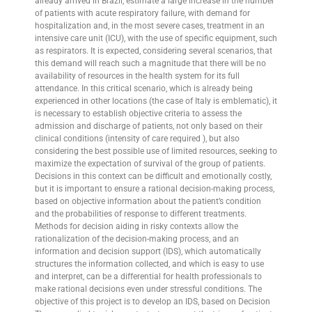
already arrived in Brazil, estimate a large increase in the number
of patients with acute respiratory failure, with demand for
hospitalization and, in the most severe cases, treatment in an
intensive care unit (ICU), with the use of specific equipment, such
as respirators. It is expected, considering several scenarios, that
this demand will reach such a magnitude that there will be no
availability of resources in the health system for its full
attendance. In this critical scenario, which is already being
experienced in other locations (the case of Italy is emblematic), it
is necessary to establish objective criteria to assess the
admission and discharge of patients, not only based on their
clinical conditions (intensity of care required ), but also
considering the best possible use of limited resources, seeking to
maximize the expectation of survival of the group of patients.
Decisions in this context can be difficult and emotionally costly,
but it is important to ensure a rational decision-making process,
based on objective information about the patient’s condition
and the probabilities of response to different treatments.
Methods for decision aiding in risky contexts allow the
rationalization of the decision-making process, and an
information and decision support (IDS), which automatically
structures the information collected, and which is easy to use
and interpret, can be a differential for health professionals to
make rational decisions even under stressful conditions. The
objective of this project is to develop an IDS, based on Decision