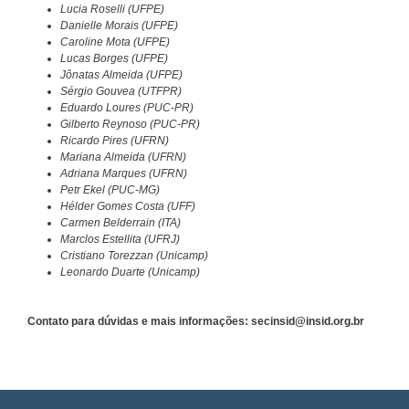
Lucia Roselli (UFPE)
Danielle Morais (UFPE)
Caroline Mota (UFPE)
Lucas Borges (UFPE)
Jônatas Almeida (UFPE)
Sérgio Gouvea (UTFPR)
Eduardo Loures (PUC-PR)
Gilberto Reynoso (PUC-PR)
Ricardo Pires (UFRN)
Mariana Almeida (UFRN)
Adriana Marques (UFRN)
Petr Ekel (PUC-MG)
Hélder Gomes Costa (UFF)
Carmen Belderrain (ITA)
Marclos Estellita (UFRJ)
Cristiano Torezzan (Unicamp)
Leonardo Duarte (Unicamp)
Contato para dúvidas e mais informações: secinsid@insid.org.br