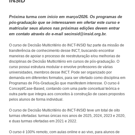
INSID
Próxima turma com início em março/2026. Os programas de
pós-graduação que se interessarem em ofertar este curso e
matricular seus alunos nas próximas edições devem entrar
em contato através do e-mail secinsid@insid.org.br.
O curso de Decisão Multicritério do INCT-INSID faz parte da missão de
transferência de conhecimento desse INCT, buscando encontrar
maneiras de apoiar o processo de reestruturação e/ou melhorias de
disciplinas de Decisão Multicritério em cursos de pós-graduação. O
curso possui estrutura modular e envolve professores de várias
universidades, membros desse INCT. Pode ser organizado por
demanda em diferentes formatos, para ser ofertado como disciplina em
Programas de Pós-Graduação que manifestem interesse. O curso é
Concept/Case-Based, contando com uma parte conceitual teórica e
outra parte que integra aos conceitos à construção de cases propostos
pelos alunos de forma individual.
O curso de Decisão Multicritério do INCT-INSID teve um total de oito
turmas ofertadas: turmas únicas nos anos de 2025, 2024, 2023 e 2020,
e duas turmas ofertadas em 2021 e 2022.
O curso é 100% remoto, com aulas online e ao vivo, para alunos de