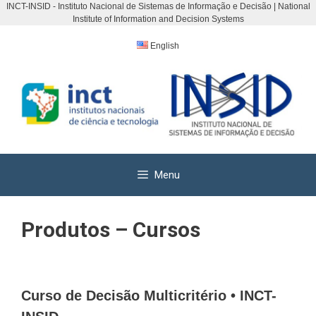
INCT-INSID - Instituto Nacional de Sistemas de Informação e Decisão | National
Institute of Information and Decision Systems
Pular
para
English
o
conteúdo
Menu
Produtos – Cursos
Curso de Decisão Multicritério • INCT-