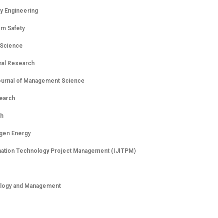
ity Engineering
em Safety
 Science
nal Research
ournal of Management Science
earch
ch
ogen Energy
ormation Technology Project Management (IJITPM)
ology and Management