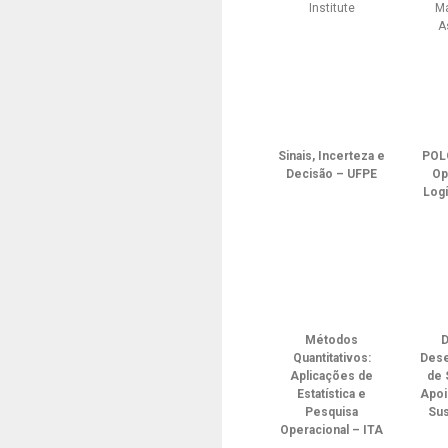
Institute
M
A
Sinais, Incerteza e
POL
Decisão – UFPE
Op
Logí
Métodos
D
Quantitativos:
Dese
Aplicações de
de 
Estatística e
Apoi
Pesquisa
Sus
Operacional – ITA