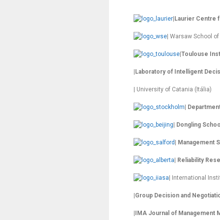
|
Laurier Centre 
| Warsaw School o
|
Toulouse Ins
|
Laboratory of Intelligent Dec
| University of Catania (Itália)
|
Department
|
Dongling Scho
|
Management Sc
|
Reliability Res
| International Ins
|
Group Decision and Negotiati
|
IMA Journal of Management 