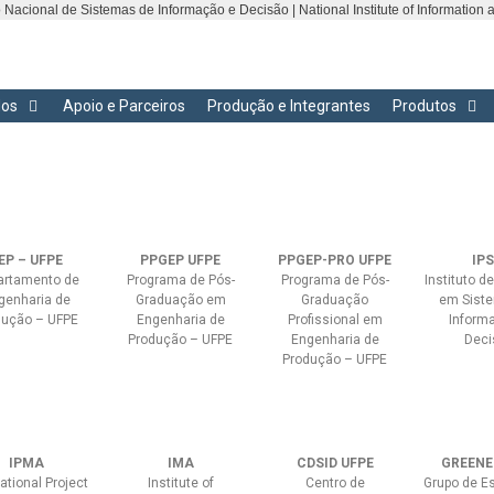
to Nacional de Sistemas de Informação e Decisão | National Institute of Information
dos
Apoio e Parceiros
Produção e Integrantes
Produtos
EP – UFPE
PPGEP UFPE
PPGEP-PRO UFPE
IPS
artamento de
Programa de Pós-
Programa de Pós-
Instituto d
genharia de
Graduação em
Graduação
em Sist
dução – UFPE
Engenharia de
Profissional em
Inform
Produção – UFPE
Engenharia de
Deci
Produção – UFPE
IPMA
IMA
CDSID UFPE
GREENE
ational Project
Institute of
Centro de
Grupo de E