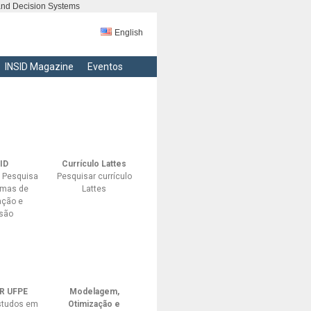
 and Decision Systems
English
INSID Magazine
Eventos
ID
Currículo Lattes
e Pesquisa
Pesquisar currículo
emas de
Lattes
ação e
são
R UFPE
Modelagem,
studos em
Otimização e