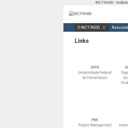
INCT-INSID - Institu
O INCT-INSID
Associa
Links
UFPE
D
Universidade Federal
Dep
de Pernambuco
En
Pro
PMI
Project Management
Intern