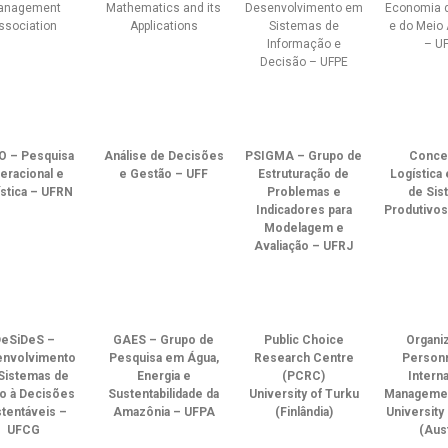
anagement
Mathematics and its
Desenvolvimento em
Economia d
ssociation
Applications
Sistemas de
e do Meio
Informação e
– U
Decisão – UFPE
O – Pesquisa
Análise de Decisões
PSIGMA – Grupo de
Conce
eracional e
e Gestão – UFF
Estruturação de
Logística
stica – UFRN
Problemas e
de Sis
Indicadores para
Produtivo
Modelagem e
Avaliação – UFRJ
eSiDeS –
GAES – Grupo de
Public Choice
Organiz
nvolvimento
Pesquisa em Água,
Research Centre
Personn
Sistemas de
Energia e
(PCRC)
Interna
o à Decisões
Sustentabilidade da
University of Turku
Managemen
tentáveis –
Amazônia – UFPA
(Finlândia)
University
UFCG
(Aust