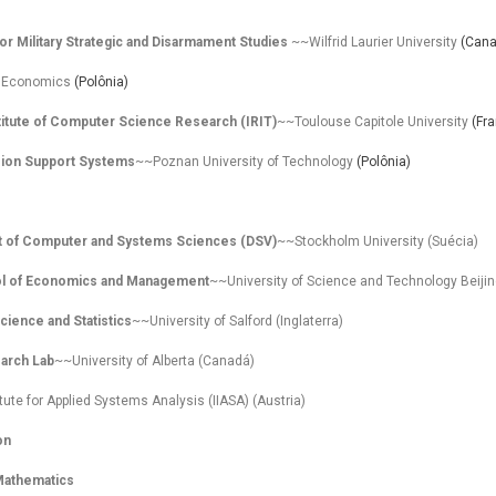
for Military Strategic and Disarmament Studies
~~Wilfrid Laurier University
(Cana
f Economics
(Polônia)
titute of Computer Science Research (IRIT)
~~Toulouse Capitole University
(Fr
ision Support Systems
~~Poznan University of Technology
(Polônia)
 of Computer and Systems Sciences (DSV)
~~Stockholm University (Suécia)
ol of Economics and Management
~~University of Science and Technology Beijin
ience and Statistics
~~University of Salford (Inglaterra)
earch Lab
~~University of Alberta (Canadá)
titute for Applied Systems Analysis (IIASA) (Austria)
on
Mathematics