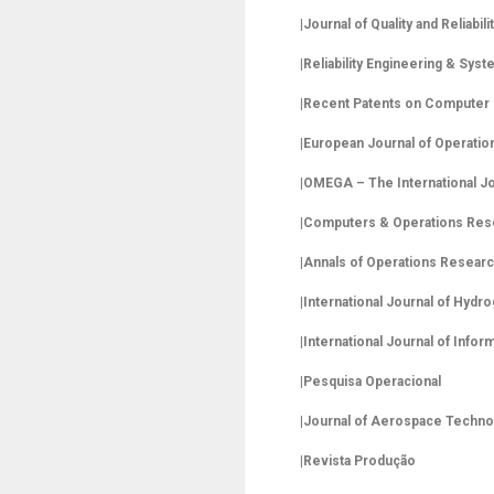
|
Journal of Quality and Reliabil
|
Reliability Engineering & Syst
|
Recent Patents on Computer
|
European Journal of Operatio
|
OMEGA – The International J
|
Computers & Operations Res
|
Annals of Operations Resear
|
International Journal of Hydr
|
International Journal of Inf
|
Pesquisa Operacional
|
Journal of Aerospace Techn
|
Revista Produção