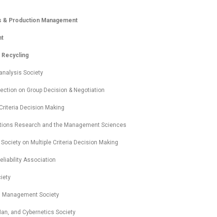
ons & Production Management
nt
 Recycling
analysis Society
ction on Group Decision & Negotiation
Criteria Decision Making
rations Research and the Management Sciences
 Society on Multiple Criteria Decision Making
liability Association
ciety
g Management Society
an, and Cybernetics Society