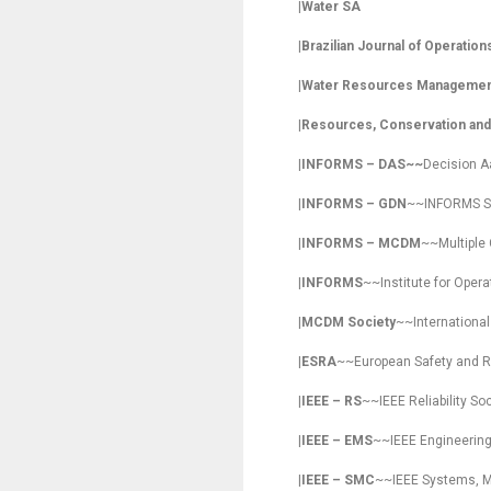
|
Water SA
|
Brazilian Journal of Operati
|
Water Resources Manageme
|
Resources, Conservation and
|
INFORMS – DAS~~
Decision A
|
INFORMS – GDN
~~INFORMS Se
|
INFORMS – MCDM
~~Multiple 
|
INFORMS
~~Institute for Ope
|
MCDM Society
~~International
|
ESRA
~~European Safety and Re
|
IEEE – RS
~~IEEE Reliability So
|
IEEE – EMS
~~IEEE Engineerin
|
IEEE – SMC
~~IEEE Systems, M