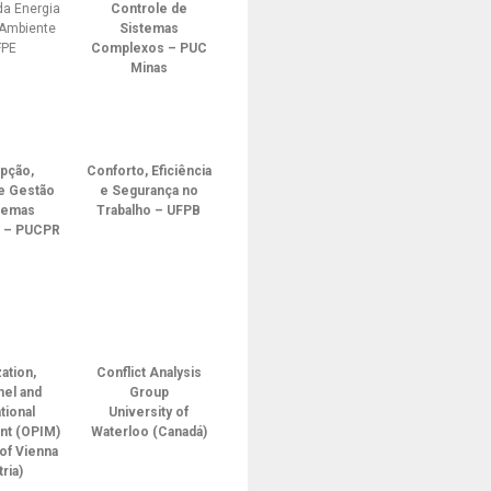
a Energia
Controle de
 Ambiente
Sistemas
FPE
Complexos – PUC
Minas
pção,
Conforto, Eficiência
 e Gestão
e Segurança no
temas
Trabalho – UFPB
s – PUCPR
ation,
Conflict Analysis
el and
Group
tional
University of
t (OPIM)
Waterloo (Canadá)
 of Vienna
ria)