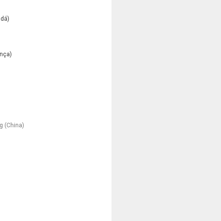
dá)
ança)
g (China)